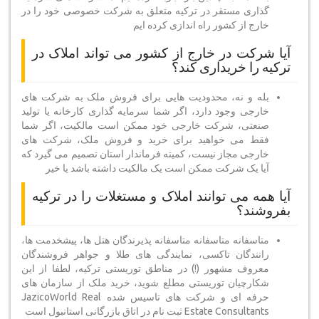
گذاری مستقر در ترکیه متعلق به شرکت خصوصی خود را در
خارج از کشور راه اندازی کرده ایم
آیا شرکت در خارج از کشور می تواند املاک در
ترکیه را خریداری کند؟
بله و نه، محدودیت هایی برای فروش ملک به شرکت های
خارجی وجود دارد، اگر شما سرمایه گذاری کارخانه یا تولید
صنعتی، شرکت خارجی خود ممکن است مالکیت، اگر شما
فقط می خواهید برای خرید و فروش ملک، شرکت های
خارجی مجاز نیست، کمیته فرماندار استان تصمیم می گیرد که
آیا یک شرکت ممکن است یک مالکیت داشته باشد یا خیر
آیا همه می توانند املاک و مستغلات را در ترکیه
بفروشند؟
متاسفانه متاسفانه متاسفانه پذیرندگان هتل ها، پیشخدمت ها،
رانندگان تاکسی، نمایندگی های طلا و جواهر فروشندگان
معروف مشهور (!) در مناطق توریستی ترکیه، لطفا از این
شکارچیان توریستی مطلع شوید، خرید ملک از سازمان های
حرفه ای و شرکت های تاسیس شده JazicoWorld Real
Estate Consultants ثبت نام در اتاق بازرگانی استانبول است