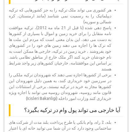
هر کشوری می تواند ملک ترکیه را به جز کشورهایی که ترکیه
دیپلماتیک را به رسمیت نمی شناسد (مانند ارمنستان، کره
شمالی و سوریه)
پاسخ دهی شده (تا قبل از 21 ماه مه 2012)، ترکیه موافقت
نامه متقابل را برای خرید زمین و اموال با بسیاری از کشورها
به دست می دهد، این بدان معنی است که مردم این ملت ها
که ترک ها را اجازه می دهند زمین های خود را در کشورهای
خود بفروشند ، خرید زمین در ترکیه، خارجی ها ممکن است به
نام خودشان خرید کنند اگر ملک خارج از مناطق نظامی باشد.
بر اساس این موافقتنامه، خارجیان کشورهای زیر واجد شرایط
هستند
برخی از کشورها اجازه نمی دهند که شهروندان ترکیه ملکی را
در سرزمین خود خریداری کنند، به همین دلیل شهروندان این
کشورها مجاز به خرید در ترکیه نیستند، برخی از استثنائات این
قانون مانند روسیه، شهروندان روسیه می توانند با اجازه ویژه
خریداری کنند وزارت امور داخله (Icisleri Bakanligi)
آیا خارجی می تواند پول وام در ترکیه بگیرد؟
بله، 2 راه، وام بانکی یا طرح پرداخت بلند مدت از شرکت های
ساختمانی وجود دارد که در آن شما می توانید خانه ای با اعتبار